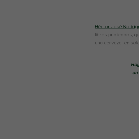
Héctor José Rodrigu
libros publicados, q
una cerveza en sol
Hay
un 