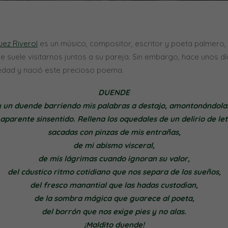
Estadísticas
Para que
podamos
mejorar la
ez Riverol
es un músico, compositor, escritor y poeta palmero,
funcionalidad
y estructura
ue suele visitarnos juntos a su pareja. Sin embargo, hace unos d
de la web, en
edad y nació este precioso poema.
base a cómo
se usa la
DUENDE
web.
 un duende barriendo mis palabras a destajo, amontonándola
aparente sinsentido. Rellena los oquedales de un delirio de le
Experiencia
sacadas con pinzas de mis entrañas,
Para que
de mi abismo visceral,
nuestra web
funcione lo
de mis lágrimas cuando ignoran su valor,
mejor posible
del cáustico ritmo cotidiano que nos separa de los sueños,
durante tu
del fresco manantial que las hadas custodian,
visita. Si
rechaza estas
de la sombra mágica que guarece al poeta,
cookies,
del borrón que nos exige pies y no alas.
algunas
funcionalidades
¡Maldito duende!