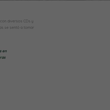
 con diversos CDs y
ías se sentó a tomar
s en
tras