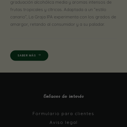
graduación alcohólica media y aromas intensos de
frutas tropicales y cítricas. Adaptada a un “estilo
canario”, La Graja IPA experimenta con los grados de
amargor, retando al consumidor y a su paladar.
SABER MÁS
Enlaces de interés
Formulario para clientes
Aviso legal