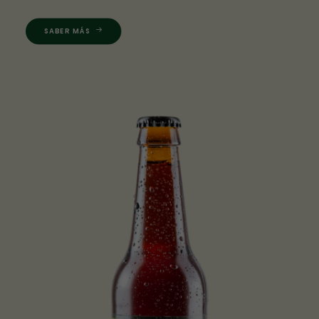
se usa la
web.
SABER MÁS
Experiencia
Para que
nuestra web
funcione lo
mejor posible
durante tu
visita. Si
rechaza estas
cookies,
algunas
funcionalidades
desaparecerán
de la web.
Marketing
Al compartir tus
intereses y