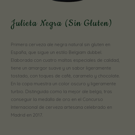
Julieta Negra (Sin Gluten)
Necesarias
Estas
cookies no
son
opcionales.
Primera cerveza ale negra natural sin gluten en
Son
España, que sigue un estilo Belgiam dubbel.
necesarias
Elaborada con cuatro maltas especiales de calidad,
para que
funcione la
tiene un amargor suave y un sabor ligeramente
web.
tostado, con toques de café, caramelo y chocolate.
En la copa muestra un color oscuro y ligeramente
turbio. Distinguida como la mejor ale belga, tras
Estadísticas
Para que
conseguir la medalla de oro en el Concurso
podamos
Internacional de cerveza artesana celebrado en
mejorar la
Madrid en 2017.
funcionalidad
y estructura
de la web, en
base a cómo