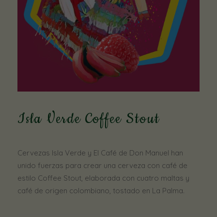
Isla Verde Coffee Stout
Cervezas Isla Verde y El Café de Don Manuel han
unido fuerzas para crear una cerveza con café de
estilo Coffee Stout, elaborada con cuatro maltas y
café de origen colombiano, tostado en La Palma.