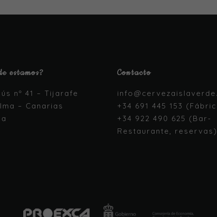
son
opcionales.
Son
necesarias
para que
funcione la
web.
e estamos?
Contacto
Estadísticas
sús nº 41 – Tijarafe
info@cervezaislaverd
Para que
lma – Canarias
+34 691 445 153 (Fábri
podamos
ña
+34 922 490 625 (Bar-
mejorar la
funcionalidad
Restaurante, reservas
y estructura
de la web, en
base a cómo
se usa la
web.
Experiencia
Para que