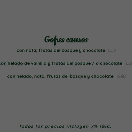
Gofres caseros
con nata, frutas del bosque y chocolate
5.50
con helado de vainilla y frutas del bosque / o chocolate
6.5
con helado, nata, frutas del bosque y chocolate
6.90
Necesarias
Estas
Todos los precios incluyen 7% IGIC.
cookies no