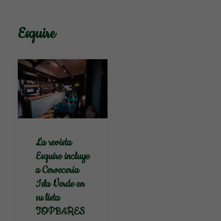
Esquire
La revista
Esquire incluye
a Cervecería
Isla Verde en
su lista
TOPBARES