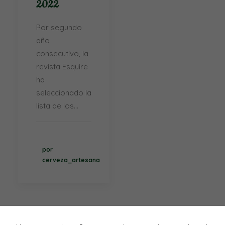
2022
Por segundo
año
consecutivo, la
revista Esquire
ha
seleccionado la
lista de los…
por
cerveza_artesana